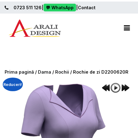
Sari
0723 511 126
|
💬 WhatsApp
|
Contact
la
conținut
Proiectare Tipare Croitorie
Tipare Croitorie Online
Prima pagină
/
Dama
/
Rochii
/ Rochie de zi D2200620R
Reduceri!