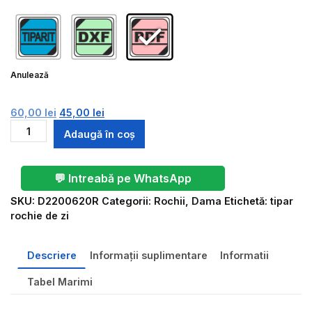
Anulează
Prețul
Prețul
60,00
lei
45,00
lei
inițial
Cantitate
curent
Adaugă în coș
a
Rochie
este:
fost:
de
60,00 lei.
60,00 lei.
zi
💬 Intreabă pe WhatsApp
D2200620R
SKU:
D2200620R
Categorii:
Rochii
,
Dama
Etichetă:
tipar
rochie de zi
Descriere
Informații suplimentare
Informatii
Tabel Marimi