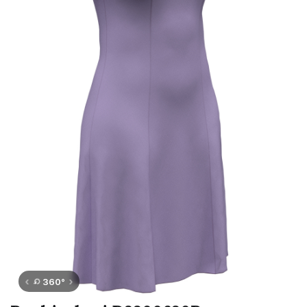
⟲
‹
›
360°