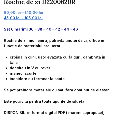
Rochie de zi D2200620R
Interval
60,00
lei
–
140,00
lei
Interval
de
45,00
lei
–
105,00
lei
de
prețuri:
prețuri:
60,00 lei
Set 6 marimi 36 – 38 – 40 – 42 – 44 – 46
45,00 lei
până
până
la
Rochie de zi midi lejera, potrivita tinutei de zi, office in
la
140,00 lei
functie de materialul prelucrat.
105,00 lei
croiala in clini, usor evazata cu falduri, cambrata in
talie
decolteu in V cu rever
maneci scurte
inchidere cu fermoar la spate
Se pot prelucra materiale cu sau fara continut de elastan.
Este potrivita pentru toate tipurile de silueta.
DISPONIBIL in format digital PDF ( marimi suprapuse),